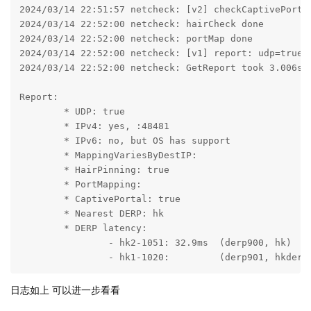
2024/03/14 22:51:57 netcheck: [v2] checkCaptivePorta
2024/03/14 22:52:00 netcheck: hairCheck done

2024/03/14 22:52:00 netcheck: portMap done

2024/03/14 22:52:00 netcheck: [v1] report: udp=true 
2024/03/14 22:52:00 netcheck: GetReport took 3.006s; 
Report:

        * UDP: true

        * IPv4: yes, :48481

        * IPv6: no, but OS has support

        * MappingVariesByDestIP:

        * HairPinning: true

        * PortMapping:

        * CaptivePortal: true

        * Nearest DERP: hk

        * DERP latency:

                - hk2-1051: 32.9ms  (derp900, hk)

                - hk1-1020:         (derp901, hkderp
日志如上 可以进一步看看