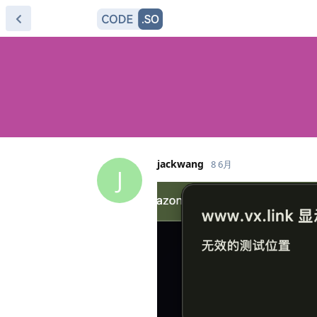
jackwang
8 6月
J